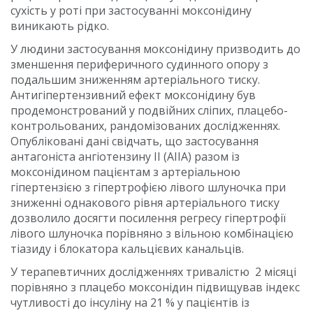
сухість у роті при застосуванні моксонідину
виникають рідко.
У людини застосування моксонідину призводить до
зменшення периферичного судинного опору з
подальшим зниженням артеріального тиску.
Антигіпертензивний ефект моксонідину був
продемонстрований у подвійних сліпих, плацебо-
контрольованих, рандомізованих дослідженнях.
Опубліковані дані свідчать, що застосування
антагоніста ангіотензину ІІ (АІІА) разом із
моксонідином пацієнтам з артеріальною
гіпертензією з гіпертрофією лівого шлуночка при
зниженні однакового рівня артеріального тиску
дозволило досягти посилення регресу гіпертрофії
лівого шлуночка порівняно з вільною комбінацією
тіазиду і блокатора кальцієвих канальців.
У терапевтичних дослідженнях тривалістю 2 місяці
порівняно з плацебо моксонідин підвищував індекс
чутливості до інсуліну на 21 % у пацієнтів із