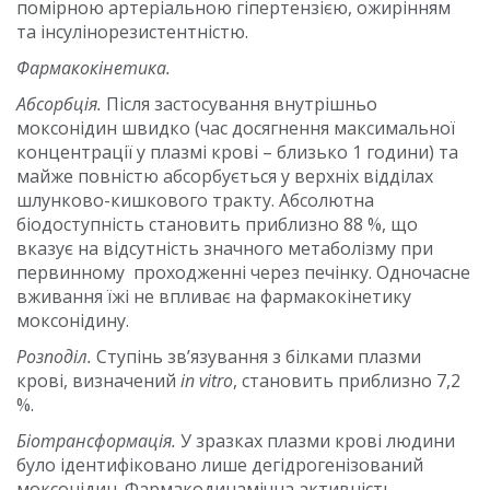
помірною артеріальною гіпертензією, ожирінням
та інсулінорезистентністю.
Фармакокінетика.
Абсорбція.
Після застосування внутрішньо
моксонідин швидко (час досягнення максимальної
концентрації у плазмі крові – близько 1 години) та
майже повністю абсорбується у верхніх відділах
шлунково-кишкового тракту. Абсолютна
біодоступність становить приблизно 88 %, що
вказує на відсутність значного метаболізму при
первинному проходженні через печінку. Одночасне
вживання їжі не впливає на фармакокінетику
моксонідину.
Розподіл.
Ступінь зв’язування з білками плазми
крові, визначений
in vitro
, становить приблизно 7,2
%.
Біотрансформація.
У зразках плазми крові людини
було ідентифіковано лише дегідрогенізований
моксонідин. Фармакодинамічна активність