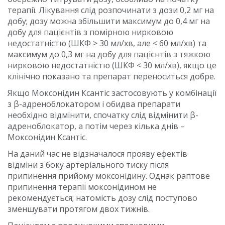
терапії. Лікування слід розпочинати з дози 0,2 мг на
добу; дозу можна збільшити максимум до 0,4 мг на
добу для пацієнтів з помірною нирковою
недостатністю (ШКФ > 30 мл/хв, але < 60 мл/хв) та
максимум до 0,3 мг на добу для пацієнтів з тяжкою
нирковою недостатністю (ШКФ < 30 мл/хв), якщо це
клінічно показано та препарат переноситься добре.
Якщо Моксонідин Ксантіс застосовують у комбінації
з β-адреноблокатором і обидва препарати
необхідно відмінити, спочатку слід відмінити β-
адреноблокатор, а потім через кілька днів –
Моксонідин Ксантіс.
На даний час не відзначалося прояву ефектів
відміни з боку артеріального тиску після
припинення прийому моксонідину. Однак раптове
припинення терапії моксонідином не
рекомендується; натомість дозу слід поступово
зменшувати протягом двох тижнів.