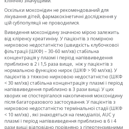
клінічно значущими.
Оскільки моксонідин не рекомендований для
лікування дітей, фармакокінетичні дослідження у
цій субпопуляції не проводилися.
Виведення моксонідину значною мірою залежить
від кліренсу креатиніну. У пацієнтів з помірною
нирковою недостатністю (швидкість клубочкової
фільтрації (ШКФ) – 30-60 мл/хв) стабільна
концентрація у плазмі і період напіввиведення
приблизно в 2 і 1,5 раза вище, ніж у пацієнтів з
нормальною функцією нирок (ШКФ > 90 мл/хв). У
пацієнтів з тяжкою нирковою недостатністю (ШКФ
< 30 мл/хв) стабільна концентрація у плазмі і період
напіввиведення приблизно в 3 рази вищі. У цих
хворих не спостерігалося накопичення моксонідину
після багаторазового застосування. У пацієнтів з
нирковою недостатністю термінальної стадії (ШКФ
< 10 мл/хв) , які знаходяться на гемодіалізі, AUC у
плазмі і період напіввиведення приблизно в 6 і 4
рази вищі відповідно порівняно з гіпертензивними