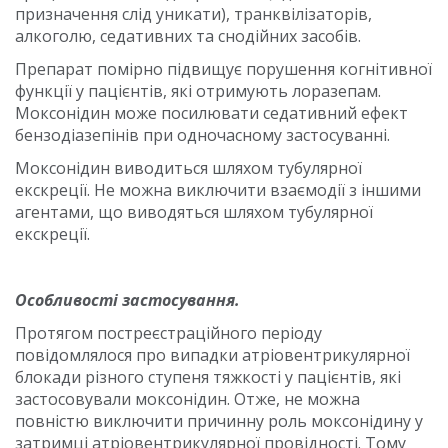
призначення слід уникати), транквілізаторів,
алкоголю, седативних та снодійних засобів.
Препарат помірно підвищує порушення когнітивної
функції у пацієнтів, які отримують лоразепам.
Моксонідин може посилювати седативний ефект
бензодіазепінів при одночасному застосуванні.
Моксонідин виводиться шляхом тубулярної
екскреції. Не можна виключити взаємодії з іншими
агентами, що виводяться шляхом тубулярної
екскреції.
Особливості застосування.
Протягом постреєстраційного періоду
повідомлялося про випадки атріовентрикулярної
блокади різного ступеня тяжкості у пацієнтів, які
застосовували моксонідин. Отже, не можна
повністю виключити причинну роль моксонідину у
затримці атріовентрикулярної провідності. Тому