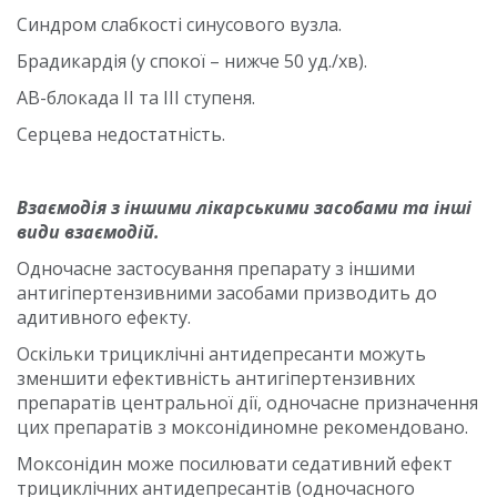
Синдром слабкості синусового вузла.
Брадикардія (у спокої – нижче 50 уд./хв).
АВ-блокада ІІ та ІІІ ступеня.
Серцева недостатність.
Взаємодія з іншими лікарськими засобами та інші
види взаємодій.
Одночасне застосування препарату з іншими
антигіпертензивними засобами призводить до
адитивного ефекту.
Оскільки трициклічні антидепресанти можуть
зменшити ефективність антигіпертензивних
препаратів центральної дії, одночасне призначення
цих препаратів з моксонідиномне рекомендовано.
Моксонідин може посилювати седативний ефект
трициклічних антидепресантів (одночасного