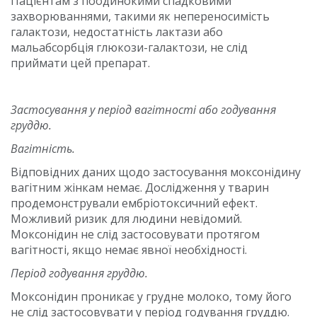
Пацієнтам з поодинокими спадковими
захворюваннями, такими як непереносимість
галактози, недостатність лактази або
мальабсорбція глюкози-галактози, не слід
приймати цей препарат.
Застосування у період вагітності або годування
груддю.
Вагітність.
Відповідних даних щодо застосування моксонідину
вагітним жінкам немає. Дослідження у тварин
продемонстрували ембріотоксичний ефект.
Можливий ризик для людини невідомий.
Моксонідин не слід застосовувати протягом
вагітності, якщо немає явної необхідності.
Період годування груддю.
Моксонідин проникає у грудне молоко, тому його
не слід застосовувати у період годування груддю.