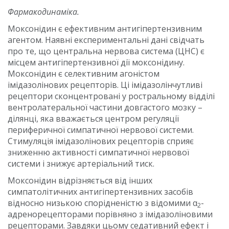
Фармакодинаміка.
Моксонідин є ефективним антигіпертензивним
агентом. Наявні експериментальні дані свідчать
про те, що центральна нервова система (ЦНС) є
місцем антигіпертензивної дії моксонідину.
Моксонідин є селективним агоністом
імідазолінових рецепторів. Ці імідазолінчутливі
рецептори сконцентровані у ростральному відділі
вентролатеральної частини довгастого мозку –
ділянці, яка вважається центром регуляції
периферичної симпатичної нервової системи.
Стимуляція імідазолінових рецепторів сприяє
зниженню активності симпатичної нервової
системи і знижує артеріальний тиск.
Моксонідин відрізняється від інших
симпатолітичних антигіпертензивних засобів
відносно низькою спорідненістю з відомими α
-
2
адренорецепторами порівняно з імідазоліновими
рецепторами. Завдяки цьому седативний ефект і