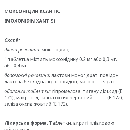
МОКСОНІДИН КСАНТІС
(MOXONIDIN XANTIS)
Склад:
діюча речовина:
моксонідин;
1 таблетка містить моксонідину 0,2 мг або 0,3 мг,
або 0,4 мг;
допоміжні речовини:
лактози моногідрат, повідон,
лактоза безводна, кросповідон, магнію стеарат;
оболонка таблетки:
гіпромелоза, титану діоксид (Е
171), макрогол, заліза оксид червоний (Е 172),
заліза оксид жовтий (Е 172).
Лікарська форма.
Таблетки, вкриті плівковою
оболонкою.