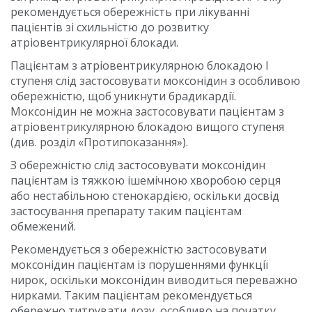
рекомендується обережність при лікуванні
пацієнтів зі схильністю до розвитку
атріовентрикулярної блокади.
Пацієнтам з атріовентрикулярною блокадою І
ступеня слід застосовувати моксонідин з особливою
обережністю, щоб уникнути брадикардії.
Моксонідин не можна застосовувати пацієнтам з
атріовентрикулярною блокадою вищого ступеня
(див. розділ «Протипоказання»).
З обережністю слід застосовувати моксонідин
пацієнтам із тяжкою ішемічною хворобою серця
або нестабільною стенокардією, оскільки досвід
застосування препарату таким пацієнтам
обмежений.
Рекомендується з обережністю застосовувати
моксонідин пацієнтам із порушеннями функції
нирок, оскільки моксонідин виводиться переважно
нирками. Таким пацієнтам рекомендується
обережно титрувати дозу, особливо на початку